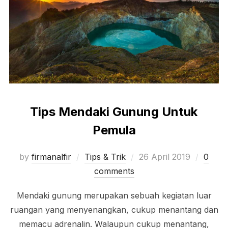
Tips Mendaki Gunung Untuk
Pemula
Posted
by
firmanalfir
Tips & Trik
26 April 2019
0
on
comments
Mendaki gunung merupakan sebuah kegiatan luar
ruangan yang menyenangkan, cukup menantang dan
memacu adrenalin. Walaupun cukup menantang,