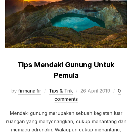
Tips Mendaki Gunung Untuk
Pemula
Posted
by
firmanalfir
Tips & Trik
26 April 2019
0
on
comments
Mendaki gunung merupakan sebuah kegiatan luar
ruangan yang menyenangkan, cukup menantang dan
memacu adrenalin. Walaupun cukup menantang,