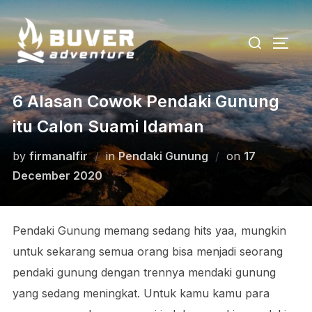
Skip
to
Search
TOGG
content
for:
6 Alasan Cowok Pendaki Gunung
itu Calon Suami Idaman
Posted
by
firmanalfir
in
Pendaki Gunung
on
17
on
December 2020
Pendaki Gunung memang sedang hits yaa, mungkin
untuk sekarang semua orang bisa menjadi seorang
pendaki gunung dengan trennya mendaki gunung
yang sedang meningkat. Untuk kamu kamu para