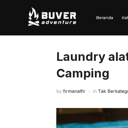
Skip
to
Beranda
Ka
content
Laundry ala
Camping
by
firmanalfir
in
Tak Berkatego