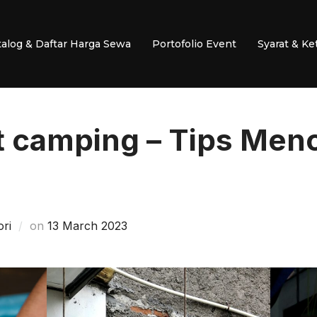
talog & Daftar Harga Sewa
Portofolio Event
Syarat & K
t camping – Tips Menc
Posted
ri
on
13 March 2023
on