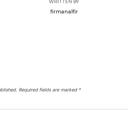
WRITTEN BY
firmanalfir
blished.
Required fields are marked
*