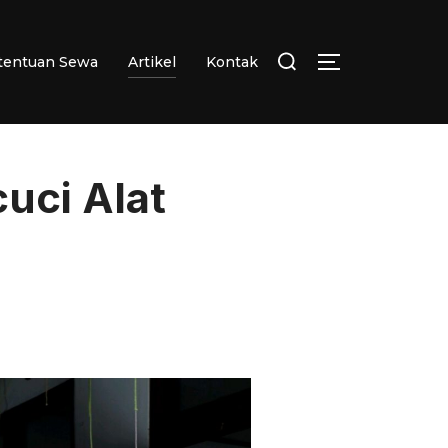
Search
etentuan Sewa
Artikel
Kontak
TOGGLE SID
for:
uci Alat